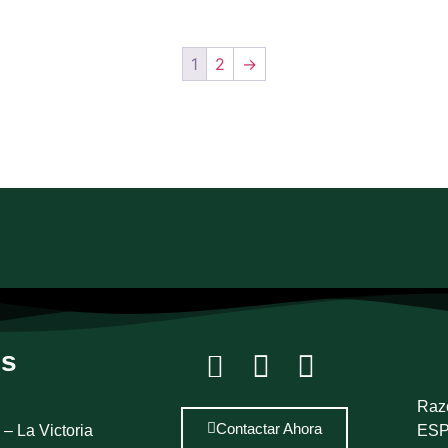
1
2
→
os
Raz
Contactar Ahora
– La Victoria
ESP